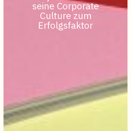
entwickelt Vision und
seine Corporate
wird zum
Debattenraum über die
Werte partizipativ als
Culture zum
Arbeit von Morgen
Erfolgsfaktor
Team