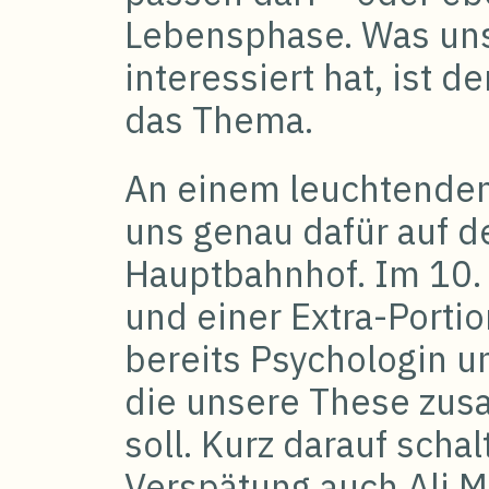
Lebensphase. Was uns
interessiert hat, ist d
das Thema.
An einem leuchtenden
uns genau dafür auf d
Hauptbahnhof. Im 10. 
und einer Extra-Porti
bereits Psychologin u
die unsere These zus
soll. Kurz darauf schal
Verspätung auch Ali M