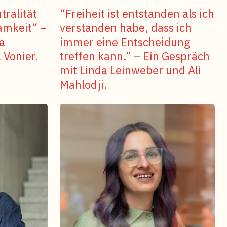
tralität
“Freiheit ist entstanden als ich
amkeit“ –
verstanden habe, dass ich
a
immer eine Entscheidung
 Vonier.
treffen kann.” – Ein Gespräch
mit Linda Leinweber und Ali
Mahlodji.