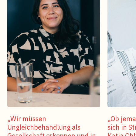
„Wir müssen
„Ob jeman
Ungleichbehandlung als
sich in S
Gesellschaft erkennen und in
Katja Oh