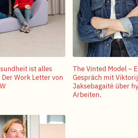
undheit ist alles
The Vinted Model – E
– Der Work Letter von
Gespräch mit Viktori
OW
Jaksebagaitė über h
Arbeiten.