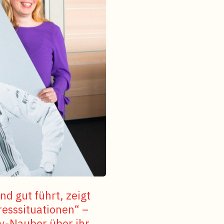
d gut führt, zeigt
tresssituationen“ –
ly-Nauber über ihr